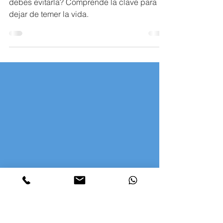
filosófico integral
¿Qué es la POSITIVIDAD TÓXICA y por qué
debes evitarla? Comprende la clave para
dejar de temer la vida.