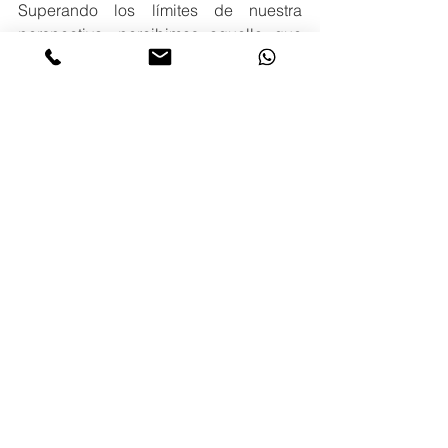
Superando los límites de nuestra 
perspectiva, percibimos aquello que 
no podíamos ver. Sin evaluación, 
disfrutamos de una belleza antes 
vedada.
Habitamos un mundo repleto de 
experiencias de incontable valor, que 
podríamos estar ignorando por nuestra 
forma de juzgar: tesoros que se ocultan 
a simple vista.
¿Estás dispuesto a perderte lo valioso 
de la vida?
Publicado en