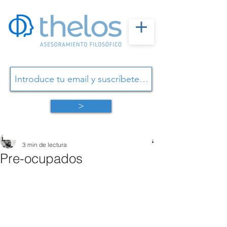
>
Omar Linares
3 min de lectura
Pre-ocupados