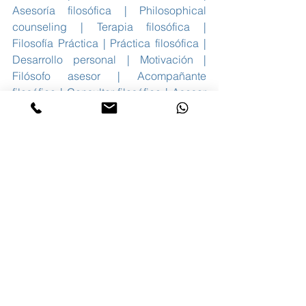
Asesoría filosófica | Philosophical 
counseling | Terapia filosófica | 
Filosofía Práctica | Práctica filosófica | 
Desarrollo personal | Motivación | 
Filósofo asesor | Acompañante 
filosófico | Consultor filosófico | Asesor 
filosófico | Filósofo Práctico | Terapeuta 
filosófico | Sentido de la vida | 
Comprender la vida | Más Platón y 
Menos Prozac | Superar crisis vital | 
Filosofía Zen | Budismo | 
Existencialismo | Contemplación | 
Terapia Transpersonal | Life Coaching | 
Coaching Integral | Psicología | Salud 
mental | Filosofía Integral | Mindfulness 
| Meditación | Séneca | Epicteto | Marco 
Aurelio | Nietzsche | Albert Camus | 
Filosofía del absurdo | El mito de Sísifo