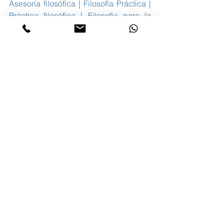
Asesoría filosófica | Filosofía Práctica | 
Práctica filosófica | Filosofía para la 
vida | Estoicismo | Sentido de la vida | 
Superar crisis vital | Superar crisis 
existencial
Ver todo
Entradas recientes